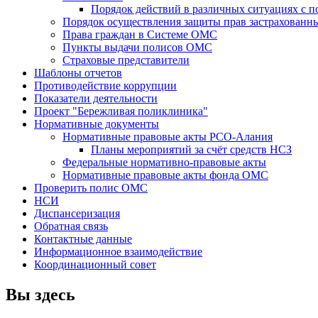
Порядок действий в различных ситуациях с 
Порядок осуществления защиты прав застрахованны
Права граждан в Системе ОМС
Пункты выдачи полисов ОМС
Страховые представители
Шаблоны отчетов
Противодействие коррупции
Показатели деятельности
Проект "Бережливая поликлиника"
Нормативные документы
Нормативные правовые акты РСО-Алания
Планы мероприятий за счёт средств НСЗ
Федеральные нормативно-правовые акты
Нормативные правовые акты фонда ОМС
Проверить полис ОМС
НСИ
Диспансеризация
Обратная связь
Контактные данные
Информационное взаимодействие
Координационный совет
Вы здесь